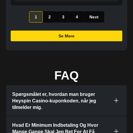
1
2
3
4
Next
Se Mere
FAQ
Spørgsmålet er, hvordan man bruger
Heyspin Casino-kuponkoden, når jeg
tilmelder mig.
Hvad Er Minimum Indbetaling Og Hvor
Mange Gange Skal Jeg Bet For At Få