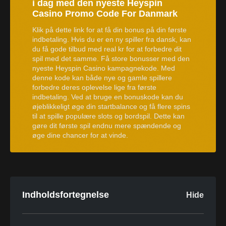
i dag med den nyeste Heyspin
Casino Promo Code For Danmark
Klik på dette link for at få din bonus på din første
indbetaling. Hvis du er en ny spiller fra dansk, kan
du få gode tilbud med real kr for at forbedre dit
spil med det samme. Få store bonusser med den
nyeste Heyspin Casino kampagnekode. Med
denne kode kan både nye og gamle spillere
forbedre deres oplevelse lige fra første
indbetaling. Ved at bruge en bonuskode kan du
øjeblikkeligt øge din startbalance og få flere spins
til at spille populære slots og bordspil. Dette kan
gøre dit første spil endnu mere spændende og
øge dine chancer for at vinde.
Indholdsfortegnelse
Hide