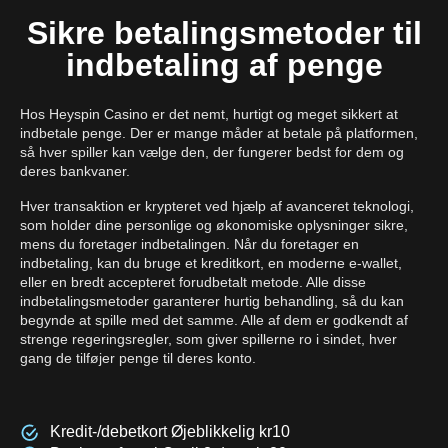
Sikre betalingsmetoder til
indbetaling af penge
Hos Heyspin Casino er det nemt, hurtigt og meget sikkert at
indbetale penge. Der er mange måder at betale på platformen,
så hver spiller kan vælge den, der fungerer bedst for dem og
deres bankvaner.
Hver transaktion er krypteret ved hjælp af avanceret teknologi,
som holder dine personlige og økonomiske oplysninger sikre,
mens du foretager indbetalingen. Når du foretager en
indbetaling, kan du bruge et kreditkort, en moderne e-wallet,
eller en bredt accepteret forudbetalt metode. Alle disse
indbetalingsmetoder garanterer hurtig behandling, så du kan
begynde at spille med det samme. Alle af dem er godkendt af
strenge regeringsregler, som giver spillerne ro i sindet, hver
gang de tilføjer penge til deres konto.
Kredit-/debetkort Øjeblikkelig kr10