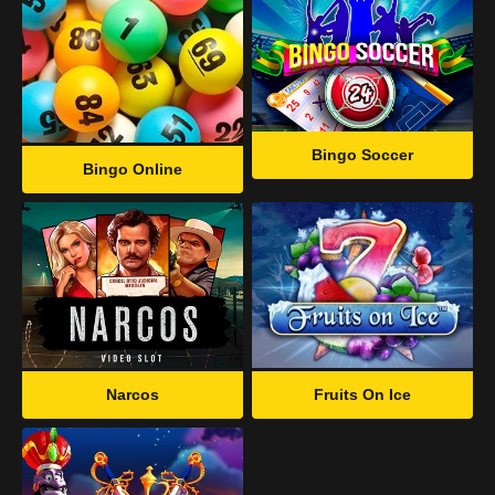
Bingo Soccer
Bingo Online
Narcos
Fruits On Ice