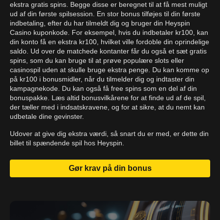
ekstra gratis spins. Begge disse er beregnet til at få mest muligt
ud af din første spilsession. En stor bonus tilføjes til din første
indbetaling, efter du har tilmeldt dig og bruger din Heyspin
Casino kuponkode. For eksempel, hvis du indbetaler kr100, kan
din konto få en ekstra kr100, hvilket ville fordoble din oprindelige
saldo. Ud over de matchede kontanter får du også et sæt gratis
spins, som du kan bruge til at prøve populære slots eller
casinospil uden at skulle bruge ekstra penge. Du kan komme op
på kr100 i bonusmidler, når du tilmelder dig og indtaster din
kampagnekode. Du kan også få free spins som en del af din
bonuspakke. Læs altid bonusvilkårene for at finde ud af de spil,
der tæller med i indsatskravene, og for at sikre, at du nemt kan
udbetale dine gevinster.
Udover at give dig ekstra værdi, så snart du er med, er dette din
billet til spændende spil hos Heyspin.
Gør krav på din bonus