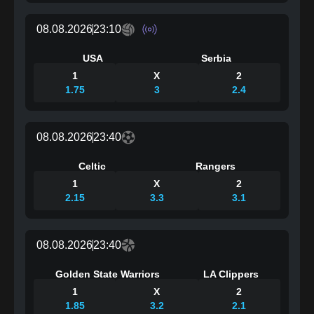
08.08.2026
23:10
USA
Serbia
1
X
2
1.75
3
2.4
08.08.2026
23:40
Celtic
Rangers
1
X
2
2.15
3.3
3.1
08.08.2026
23:40
Golden State Warriors
LA Clippers
1
X
2
1.85
3.2
2.1