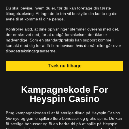
Du skal bevise, hvem du er, før du kan foretage din første
tilbagetrækning. At tage dette trin vil beskytte din konto og din
evne til at komme til dine penge.
Kontroller altid, at dine oplysninger stemmer overens med det,
der er skrevet ned, for at undgå forsinkelser, der ikke er
nødvendige. Som en standardpraksis kan support komme i
kontakt med dig for at få flere beviser, hvis du når eller går over
tilbagetrækningsgrænserne.
Træk nu tilbage
Kampagnekode For
Heyspin Casino
Brug kampagnekoden til at få særlige tilbud på Heyspin Casino.
Giv nye og gamle spillere flere bonusser og gratis spins. Du kan
få særlige bonusser og få en bedre tid på at spille på Heyspin