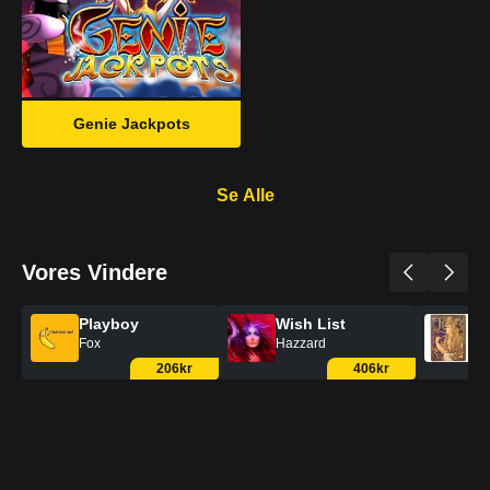
Genie Jackpots
Se Alle
Vores Vindere
Playboy
Wish List
At
Fox
Hazzard
Ku
206kr
406kr