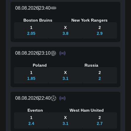
08.08.2026
23:40
Boston Bruins
New York Rangers
1
X
2
2.05
3.8
2.9
08.08.2026
23:10
Poland
Russia
1
X
2
1.85
3.1
2
08.08.2026
22:40
Everton
West Ham United
1
X
2
2.4
3.1
2.7