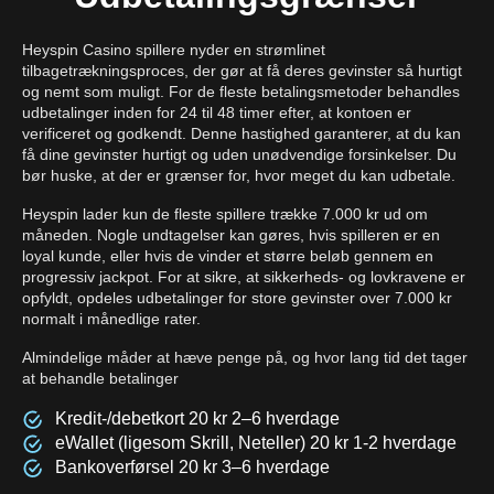
Heyspin Casino spillere nyder en strømlinet
tilbagetrækningsproces, der gør at få deres gevinster så hurtigt
og nemt som muligt. For de fleste betalingsmetoder behandles
udbetalinger inden for 24 til 48 timer efter, at kontoen er
verificeret og godkendt. Denne hastighed garanterer, at du kan
få dine gevinster hurtigt og uden unødvendige forsinkelser. Du
bør huske, at der er grænser for, hvor meget du kan udbetale.
Heyspin lader kun de fleste spillere trække 7.000 kr ud om
måneden. Nogle undtagelser kan gøres, hvis spilleren er en
loyal kunde, eller hvis de vinder et større beløb gennem en
progressiv jackpot. For at sikre, at sikkerheds- og lovkravene er
opfyldt, opdeles udbetalinger for store gevinster over 7.000 kr
normalt i månedlige rater.
Almindelige måder at hæve penge på, og hvor lang tid det tager
at behandle betalinger
Kredit-/debetkort 20 kr 2–6 hverdage
eWallet (ligesom Skrill, Neteller) 20 kr 1-2 hverdage
Bankoverførsel 20 kr 3–6 hverdage