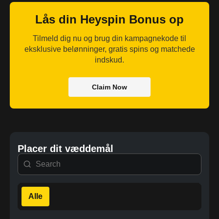
Lås din Heyspin Bonus op
Tilmeld dig nu og brug din kampagnekode til
eksklusive belønninger, gratis spins og matchede
indskud.
Claim Now
Placer dit væddemål
Alle