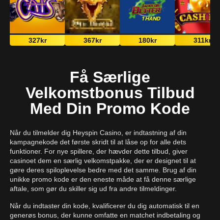
327kr
367kr
180kr
311kr
Få Særlige
Velkomstbonus Tilbud
Med Din Promo Kode
Når du tilmelder dig Heyspin Casino, er indtastning af din
kampagnekode det første skridt til at låse op for alle dets
funktioner. For nye spillere, der hævder dette tilbud, giver
casinoet dem en særlig velkomstpakke, der er designet til at
gøre deres spiloplevelse bedre med det samme. Brug af din
unikke promo kode er den eneste måde at få denne særlige
aftale, som gør du skiller sig ud fra andre tilmeldinger.
Når du indtaster din kode, kvalificerer du dig automatisk til en
generøs bonus, der kunne omfatte en matchet indbetaling og