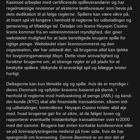
Kasinoet arbejder med certificerede spilleverandører og har
regelmæssige revisioner af eksterne testbureauer som bevis på
dets dedikation til at følge reglerne. Spillere kan være sikre på,
at hvert spil vil fungere i henhold til reglerne for udbetalinger og
generering af tilfældige tal. Detaljer om licens Heyspin Casino
licens kommer fra en velrenommeret myndighed, der giver
webstedet mulighed for at lade berettigede brugere spille for
rigtige penge. Webstedet viser licensnummeret og den
organisation, der har udstedt det, så brugerne altid kan tjekke
for lovgivningsmæssigt tilsyn. Dette viser ansvarlighed og
forsikrer brugerne om, at strenge regler er på plads for at
beskytte spillere, tilskynde til ansvarligt spil og bilægge tvister
hurtigt.
Deltagerne kan kun tilmelde sig og spille, hvis de er myndige i
deres Danmark og opfylder kravene baseret på dansk. I
henhold til reglerne mod hvidvaskning af penge (AML) og kend-
din-kunde (KYC) skal alle finansielle transaktioner, såsom ind-
og udbetalinger, kontrolleres. Heyspin Casino holder altid øje
med, hvad brugerne gør for at sikre, at de følger loven og
rapporterer eventuelle mistænkelige transaktioner over kr2000
med det samme. Brugere bør enten kontakte kundeservice eller
se på licensoplysningerne nederst på hver side, hvis de har
spørgsmål om licensering. Denne åbenhed er en stor del af