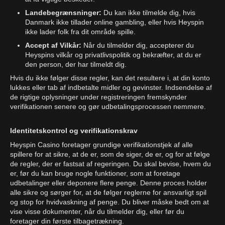
Landebegrænsninger:
Du kan ikke tilmelde dig, hvis
Danmark ikke tillader online gambling, eller hvis Heyspin
ikke lader folk fra dit område spille.
Accept af Vilkår:
Når du tilmelder dig, accepterer du
Heyspins vilkår og privatlivspolitik og bekræfter, at du er
den person, der har tilmeldt dig.
Hvis du ikke følger disse regler, kan det resultere i, at din konto
lukkes eller tab af indbetalte midler og gevinster. Indsendelse af
de rigtige oplysninger under registreringen fremskynder
verifikationen senere og gør udbetalingsprocessen nemmere.
Identitetskontrol og verifikationskrav
Heyspin Casino foretager grundige verifikationstjek af alle
spillere for at sikre, at de er, som de siger, de er, og for at følge
de regler, der er fastsat af regeringen. Du skal bevise, hvem du
er, før du kan bruge nogle funktioner, som at foretage
udbetalinger eller deponere flere penge. Denne proces holder
alle sikre og sørger for, at de følger reglerne for ansvarligt spil
og stop for hvidvaskning af penge. Du bliver måske bedt om at
vise visse dokumenter, når du tilmelder dig, eller før du
foretager din første tilbagetrækning.