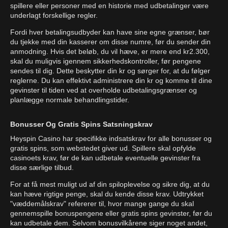
spillere eller personer med en historie med udbetalinger være
underlagt forskellige regler.
Fordi hver betalingsudbyder kan have sine egne grænser, bør
du tjekke med din kasserer om disse numre, før du sender din
anmodning. Hvis det beløb, du vil hæve, er mere end kr2.300,
skal du muligvis igennem sikkerhedskontroller, før pengene
sendes til dig. Dette beskytter din kr og sørger for, at du følger
reglerne. Du kan effektivt administrere din kr og komme til dine
gevinster til tiden ved at overholde udbetalingsgrænser og
planlægge normale behandlingstider.
Bonusser Og Gratis Spins Satsningskrav
Heyspin Casino har specifikke indsatskrav for alle bonusser og
gratis spins, som webstedet giver ud. Spillere skal opfylde
casinoets krav, før de kan udbetale eventuelle gevinster fra
disse særlige tilbud.
For at få mest muligt ud af din spiloplevelse og sikre dig, at du
kan hæve rigtige penge, skal du kende disse krav. Udtrykket
"væddemålskrav" refererer til, hvor mange gange du skal
gennemspille bonuspengene eller gratis spins gevinster, før du
kan udbetale dem. Selvom bonusvilkårene siger noget andet,