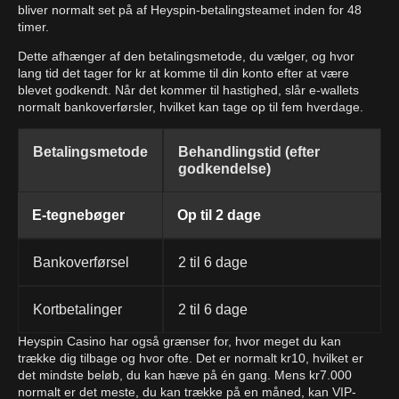
bliver normalt set på af Heyspin-betalingsteamet inden for 48
timer.
Dette afhænger af den betalingsmetode, du vælger, og hvor
lang tid det tager for kr at komme til din konto efter at være
blevet godkendt. Når det kommer til hastighed, slår e-wallets
normalt bankoverførsler, hvilket kan tage op til fem hverdage.
Betalingsmetode
Behandlingstid (efter
godkendelse)
E-tegnebøger
Op til 2 dage
Bankoverførsel
2 til 6 dage
Kortbetalinger
2 til 6 dage
Heyspin Casino har også grænser for, hvor meget du kan
trække dig tilbage og hvor ofte. Det er normalt kr10, hvilket er
det mindste beløb, du kan hæve på én gang. Mens kr7.000
normalt er det meste, du kan trække på en måned, kan VIP-