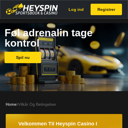
Log ind
Registrer
Føl adrenalin tage
kontrol
Spil nu
Home
Vilkår Og Betingelser
Velkommen Til Heyspin Casino I