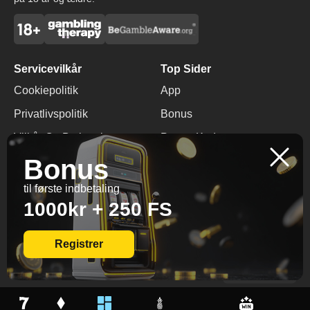
Servicevilkår
Top Sider
Cookiepolitik
App
Privatlivspolitik
Bonus
Vilkår Og Betingelser
Promo Kode
Bonus
Ansvarligt spil
Ingen indbetalingsbonus
til første indbetaling
Kontakter
1000kr + 250 FS
+4520372468
info@heyspincasino-dk.dk
Registrer
© 2026 All Rights
Reserved.