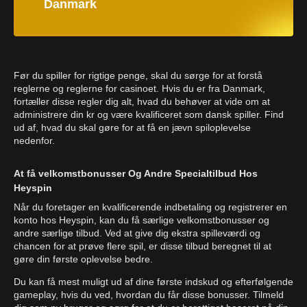
Danmark
Før du spiller for rigtige penge, skal du sørge for at forstå
reglerne og reglerne for casinoet. Hvis du er fra Danmark,
fortæller disse regler dig alt, hvad du behøver at vide om at
administrere din kr og være kvalificeret som dansk spiller. Find
ud af, hvad du skal gøre for at få en jævn spiloplevelse
nedenfor.
At få velkomstbonusser Og Andre Specialtilbud Hos
Heyspin
Når du foretager en kvalificerende indbetaling og registrerer en
konto hos Heyspin, kan du få særlige velkomstbonusser og
andre særlige tilbud. Ved at give dig ekstra spilleværdi og
chancen for at prøve flere spil, er disse tilbud beregnet til at
gøre din første oplevelse bedre.
Du kan få mest muligt ud af dine første indskud og efterfølgende
gameplay, hvis du ved, hvordan du får disse bonusser. Tilmeld