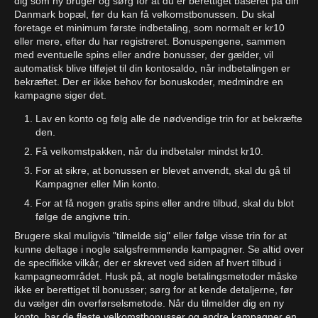
dig som ny bruger og sørg for at du er berettiget baseret på din
Danmark bopæl, før du kan få velkomstbonussen. Du skal
foretage et minimum første indbetaling, som normalt er kr10
eller mere, efter du har registreret. Bonuspengene, sammen
med eventuelle spins eller andre bonusser, der gælder, vil
automatisk blive tilføjet til din kontosaldo, når indbetalingen er
bekræftet. Der er ikke behov for bonuskoder, medmindre en
kampagne siger det.
Lav en konto og følg alle de nødvendige trin for at bekræfte
den.
Få velkomstpakken, når du indbetaler mindst kr10.
For at sikre, at bonussen er blevet anvendt, skal du gå til
Kampagner eller Min konto.
For at få nogen gratis spins eller andre tilbud, skal du blot
følge de angivne trin.
Brugere skal muligvis "tilmelde sig" eller følge visse trin for at
kunne deltage i nogle salgsfremmende kampagner. Se altid over
de specifikke vilkår, der er skrevet ved siden af hvert tilbud i
kampagneområdet. Husk på, at nogle betalingsmetoder måske
ikke er berettiget til bonusser; sørg for at kende detaljerne, før
du vælger din overførselsmetode. Når du tilmelder dig en ny
konto, har de fleste velkomstbonusser og andre kampagner en