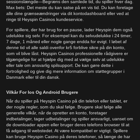
sessionslængde—Begræns den samlede tid, du spiller hver dag.
Max bets: Det meste du kan satse på en vis tid. Du kan foretage
alle dine grænseændringer via dit kontodashboard eller ved at
ringe til Heyspin Casinos kundeservice.
For spillere, der har brug for en pause, lader Heyspin dem også
udelukke sig selv. For eksempel kan du selvudelukke i 24 timer,
7 dage, 1 måned eller nogle gange endda for evigt. I løbet af
denne tid vil alle saldi ovenfor kr5 forblive sikre på din konto,
som vil blive låst. Heyspin Casinos professionelle rådgivere er
tilgængelige for at hjælpe dig med at vælge selv at udelukke
eller tale om ansvarlig spilsupport. De kan gøre dette i
fortrolighed og give dig mere information om støttegrupper i
Danmark eller til din dansk.
Vilkår For Ios Og Android Brugere
Når du spiller på Heyspin Casino på din telefon eller tablet, er
der nogle regler, som du skal følge. Brugere skal følge alle
generelle vilkår, når de opretter en konto, foretager
indbetalinger, tager udbetalinger og spiller ansvarligt, uanset om
de downloader appen eller bruger deres telefons browser til at
få adgang til webstedet. At være kompatibel er vigtigt. Spillere
kan bruge Heyspin Casino på deres telefoner, så længe de har