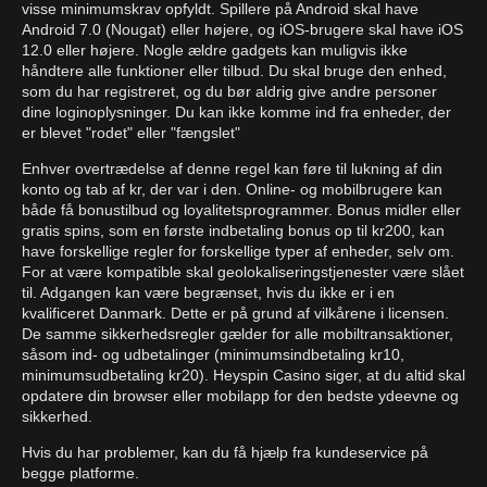
visse minimumskrav opfyldt. Spillere på Android skal have
Android 7.0 (Nougat) eller højere, og iOS-brugere skal have iOS
12.0 eller højere. Nogle ældre gadgets kan muligvis ikke
håndtere alle funktioner eller tilbud. Du skal bruge den enhed,
som du har registreret, og du bør aldrig give andre personer
dine loginoplysninger. Du kan ikke komme ind fra enheder, der
er blevet "rodet" eller "fængslet"
Enhver overtrædelse af denne regel kan føre til lukning af din
konto og tab af kr, der var i den. Online- og mobilbrugere kan
både få bonustilbud og loyalitetsprogrammer. Bonus midler eller
gratis spins, som en første indbetaling bonus op til kr200, kan
have forskellige regler for forskellige typer af enheder, selv om.
For at være kompatible skal geolokaliseringstjenester være slået
til. Adgangen kan være begrænset, hvis du ikke er i en
kvalificeret Danmark. Dette er på grund af vilkårene i licensen.
De samme sikkerhedsregler gælder for alle mobiltransaktioner,
såsom ind- og udbetalinger (minimumsindbetaling kr10,
minimumsudbetaling kr20). Heyspin Casino siger, at du altid skal
opdatere din browser eller mobilapp for den bedste ydeevne og
sikkerhed.
Hvis du har problemer, kan du få hjælp fra kundeservice på
begge platforme.